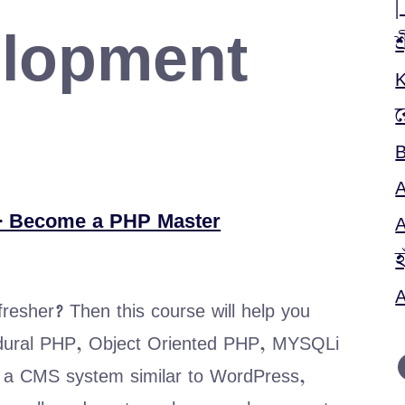
|
lopment
শ
K
র
B
A
- Become a PHP Master
A
হ
A
esher? Then this course will help you
cedural PHP, Object Oriented PHP, MYSQLi
g a CMS system similar to WordPress,