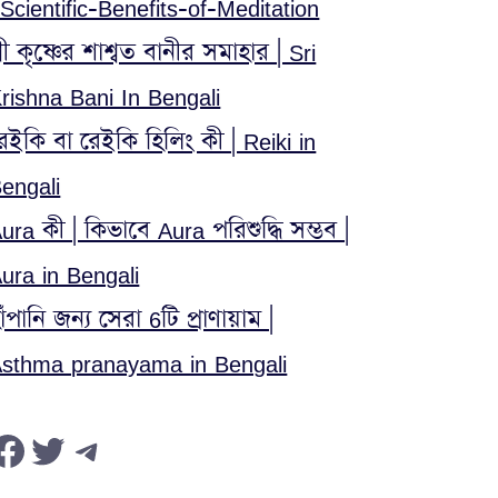
 Scientific-Benefits-of-Meditation
্রী কৃষ্ণের শাশ্বত বানীর সমাহার | Sri
rishna Bani In Bengali
েইকি বা রেইকি হিলিং কী | Reiki in
engali
ura কী | কিভাবে Aura পরিশুদ্ধি সম্ভব |
ura in Bengali
াঁপানি জন্য সেরা 6টি প্রাণায়াম |
sthma pranayama in Bengali
Facebook
Twitter
Telegram