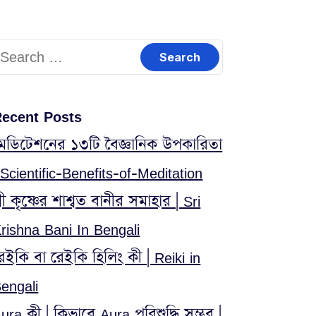
earch
or:
ecent Posts
েডিটেশনের ১৩টি বৈজ্ঞানিক উপকারিতা
 Scientific-Benefits-of-Meditation
্রী কৃষ্ণের শাশ্বত বানীর সমাহার | Sri
rishna Bani In Bengali
েইকি বা রেইকি হিলিং কী | Reiki in
engali
ura কী | কিভাবে Aura পরিশুদ্ধি সম্ভব |