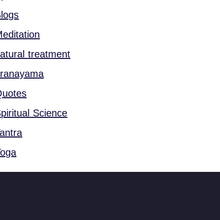
logs
editation
atural treatment
pranayama
Quotes
piritual Science
antra
Yoga