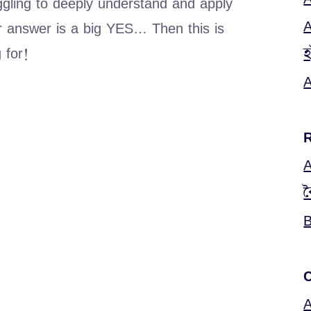
ruggling to deeply understand and apply
A
ur answer is a big YES… Then this is
 for!
হ
A
A
ব
B
C
A