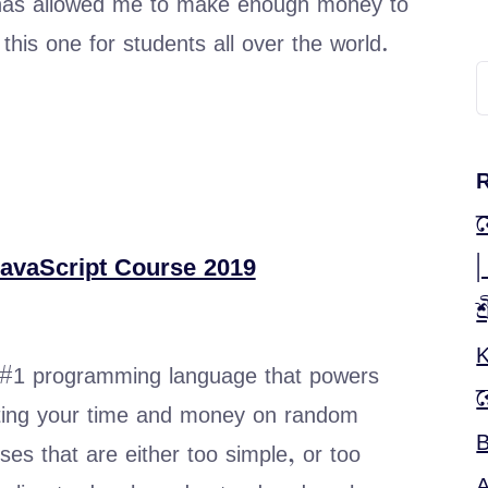
has allowed me to make enough money to
his one for students all over the world.
S
f
R
ম
avaScript Course 2019
|
শ
K
 #1 programming language that powers
র
asting your time and money on random
B
es that are either too simple, or too
A